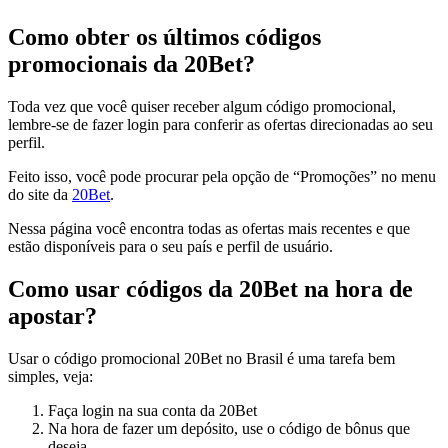
Como obter os últimos códigos
promocionais da 20Bet?
Toda vez que você quiser receber algum código promocional,
lembre-se de fazer login para conferir as ofertas direcionadas ao seu
perfil.
Feito isso, você pode procurar pela opção de “Promoções” no menu
do site da
20Bet
.
Nessa página você encontra todas as ofertas mais recentes e que
estão disponíveis para o seu país e perfil de usuário.
Como usar códigos da 20Bet na hora de
apostar?
Usar o código promocional 20Bet no Brasil é uma tarefa bem
simples, veja:
Faça login na sua conta da 20Bet
Na hora de fazer um depósito, use o código de bônus que
deseja