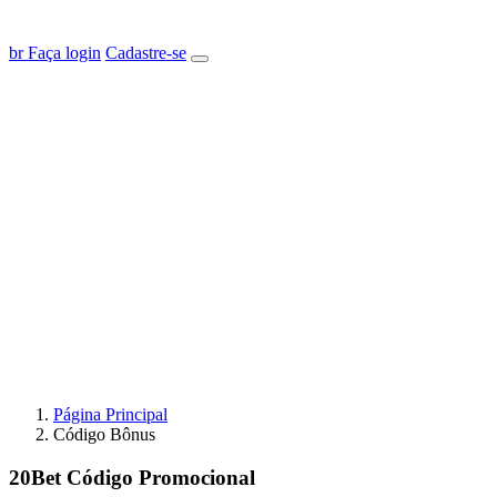
br
Faça login
Cadastre-se
Página Principal
Código Bônus
20Bet Código Promocional