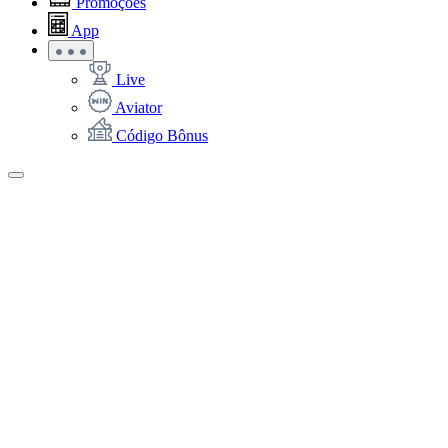
Promoções
App
Live
Aviator
Código Bônus